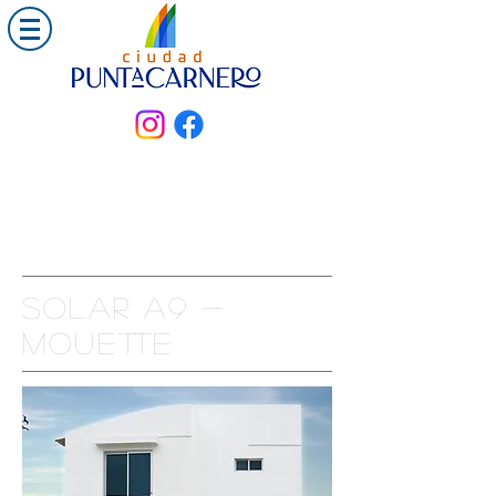
Solar A9 -
mouette