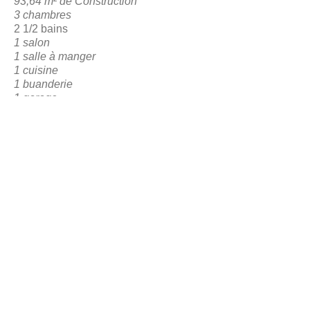
93,64 m² de Construction
3 chambres
2 1/2 bains
1 salon
1 salle à manger
1 cuisine
1 buanderie
1 garage
1 Zone sociale postérieure
RETOUR À LA RÉSERVATION